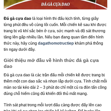
Đá gà cựa dao
là loại hình thi đấu kịch tính, từng giây
từng phút đều vô cùng lôi cuốn. Mỗi chiến kê sau khi được
trang bị vũ khí sắc bén ở cựa, sức mạnh và độ sát thương
tăng lên gấp nhiều lần. Nếu bạn đang quan tâm đến hình
thức này, hãy cùng
dagathomotructiep
khám phá thông
tin ngay dưới đây.
Giới thiệu mở đầu về hình thức đá gà cựa
dao
Đá gà cựa dao là các trận đấu mỗi chiến kê được trang bị
thêm một con dao sắc và nhọn lắp dưới cựa. Tính chất mỗi
màn so tài kéo dài 2 – 3 phút do chỉ một cú ra đòn tấn công
đúng chỗ hiểm cũng đủ khiến đối thủ mất mạng.
Tính sát phạt trong mỗi lượt đấu càng được đẩy lên cao