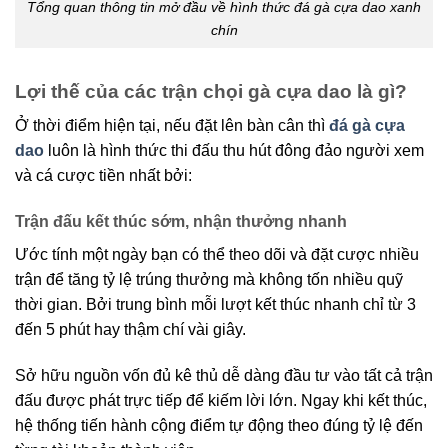
Tổng quan thông tin mở đầu về hình thức đá gà cựa dao xanh
chín
Lợi thế của các trận chọi gà cựa dao là gì?
Ở thời điểm hiện tại, nếu đặt lên bàn cân thì
đá gà cựa
dao
luôn là hình thức thi đấu thu hút đông đảo người xem
và cá cược tiền nhất bởi:
Trận đấu kết thúc sớm, nhận thưởng nhanh
Ước tính một ngày bạn có thể theo dõi và đặt cược nhiều
trận để tăng tỷ lệ trúng thưởng mà không tốn nhiều quỹ
thời gian. Bởi trung bình mỗi lượt kết thúc nhanh chỉ từ 3
đến 5 phút hay thậm chí vài giây.
Sở hữu nguồn vốn đủ kê thủ dễ dàng đầu tư vào tất cả trận
đấu được phát trực tiếp để kiếm lời lớn. Ngay khi kết thúc,
hệ thống tiến hành cộng điểm tự động theo đúng tỷ lệ đến