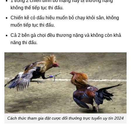
1 trong 2 chiến binh bỏ mạng hay bị thương nặng
không thể tiếp tục thi đấu.
Chiến kê có dấu hiệu muốn bỏ chạy khỏi sân, không
muốn tiếp tục thi đấu.
Cả 2 bên gà chọi đều thương nặng và không còn khả
năng thi đấu.
Cách thức tham gia đặt cược đổi thưởng trực tuyến uy tín 2024