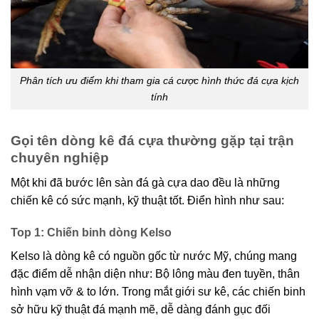
Phân tích ưu điểm khi tham gia cá cược hình thức đá cựa kịch
tính
Gọi tên dòng kê đá cựa thường gặp tại trận
chuyên nghiệp
Một khi đã bước lên sàn đá gà cựa dao đều là những
chiến kê có sức mạnh, kỹ thuật tốt. Điển hình như sau:
Top 1: Chiến binh dòng Kelso
Kelso là dòng kê có nguồn gốc từ nước Mỹ, chúng mang
đặc điểm dễ nhận diện như: Bộ lông màu đen tuyền, thân
hình vạm vỡ & to lớn. Trong mắt giới sư kê, các chiến binh
sở hữu kỹ thuật đá mạnh mẽ, dễ dàng đánh gục đối