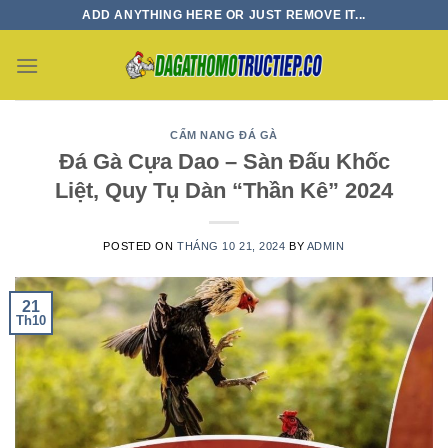
Skip
ADD ANYTHING HERE OR JUST REMOVE IT...
to
content
CẨM NANG ĐÁ GÀ
Đá Gà Cựa Dao – Sàn Đấu Khốc
Liệt, Quy Tụ Dàn “Thần Kê” 2024
POSTED ON
THÁNG 10 21, 2024
BY
ADMIN
21
Th10