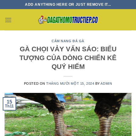
Skip
ADD ANYTHING HERE OR JUST REMOVE IT...
to
content
CẨM NANG ĐÁ GÀ
GÀ CHỌI VẢY VẤN SÁO: BIỂU
TƯỢNG CỦA DÒNG CHIẾN KÊ
QUÝ HIẾM
POSTED ON
THÁNG MƯỜI MỘT 15, 2024
BY
ADMIN
15
Th11