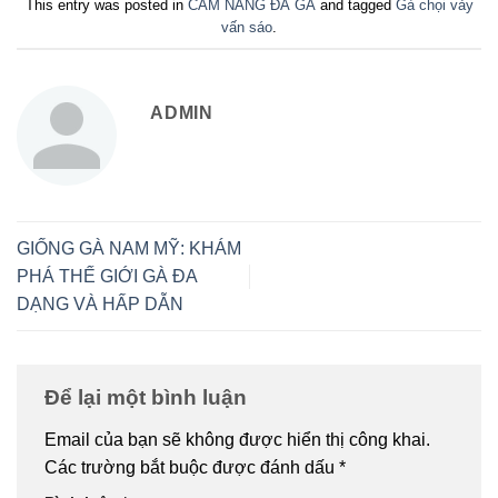
This entry was posted in
CẨM NANG ĐÁ GÀ
and tagged
Gà chọi vảy
vấn sáo
.
ADMIN
GIỐNG GÀ NAM MỸ: KHÁM
PHÁ THẾ GIỚI GÀ ĐA
DẠNG VÀ HẤP DẪN
Để lại một bình luận
Email của bạn sẽ không được hiển thị công khai.
Các trường bắt buộc được đánh dấu
*